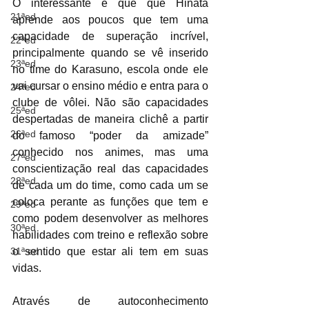
O interessante é que que Hinata 
21ªed
aprende aos poucos que tem uma 
capacidade de superação incrível, 
22ªed
principalmente quando se vê inserido 
23ªed
no time do Karasuno, escola onde ele 
vai cursar o ensino médio e entra para o 
24ªed
clube de vôlei. Não são capacidades 
25ªed
despertadas de maneira clichê a partir 
26ªed
do famoso “poder da amizade” 
conhecido nos animes, mas uma 
27ªed
conscientização real das capacidades 
28ªed
de cada um do time, como cada um se 
coloca perante as funções que tem e 
29ªed
como podem desenvolver as melhores 
30ªed
habilidades com treino e reflexão sobre 
31ª ed
o sentido que estar ali tem em suas 
vidas.
Através de autoconhecimento 