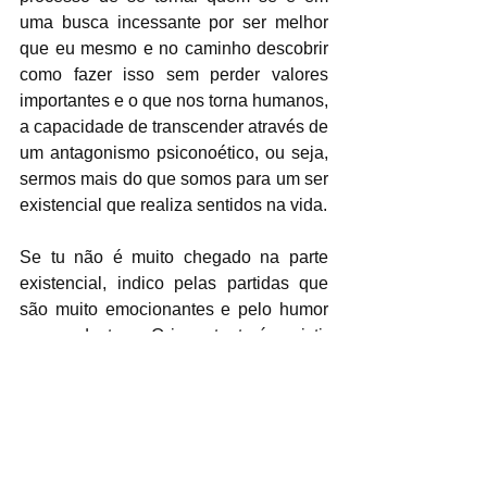
uma busca incessante por ser melhor 
que eu mesmo e no caminho descobrir 
como fazer isso sem perder valores 
importantes e o que nos torna humanos, 
a capacidade de transcender através de 
um antagonismo psiconoético, ou seja, 
sermos mais do que somos para um ser 
existencial que realiza sentidos na vida.
Se tu não é muito chegado na parte 
existencial, indico pelas partidas que 
são muito emocionantes e pelo humor 
que se destaca. O importante é assistir 
os levantamentos do Kageyama para 
as cortadas insanas do Hinata. E o 
Rolling Thunder do Nishinoya, que é o 
mais importante no fim das contas.