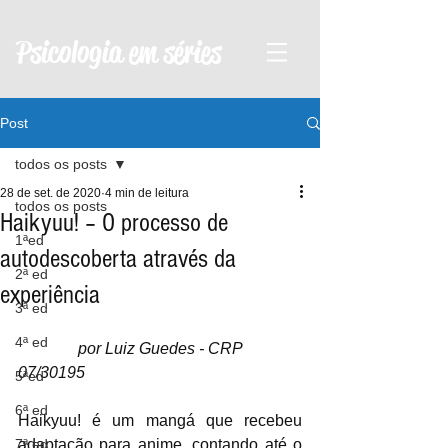
Psicologia em séries
Post
todos os posts
28 de set. de 2020
4 min de leitura
todos os posts
Haikyuu! – O processo de
1ªed
autodescoberta através da
2ª ed
experiência
3ª ed
4ª ed
               por Luiz Guedes - CRP 
07/30195
5ªed
6ª ed
Haikyuu! é um mangá que recebeu 
7ª ed
adaptação para anime, contando até o 