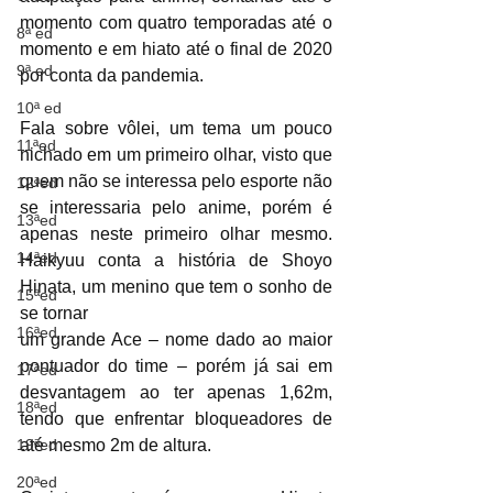
momento com quatro temporadas até o 
8ª ed
momento e em hiato até o final de 2020 
9ª ed
por conta da pandemia. 
10ª ed
Fala sobre vôlei, um tema um pouco 
11ªed
nichado em um primeiro olhar, visto que 
quem não se interessa pelo esporte não 
12ªed
se interessaria pelo anime, porém é 
13ªed
apenas neste primeiro olhar mesmo. 
14ªed
Haikyuu conta a história de Shoyo 
Hinata, um menino que tem o sonho de 
15ªed
se tornar
16ªed
um grande Ace – nome dado ao maior 
pontuador do time – porém já sai em 
17ªed
desvantagem ao ter apenas 1,62m, 
18ªed
tendo que enfrentar bloqueadores de 
19ªed
até mesmo 2m de altura.
20ªed