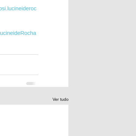
si.lucineideroc
LucineideRocha
Ver tudo