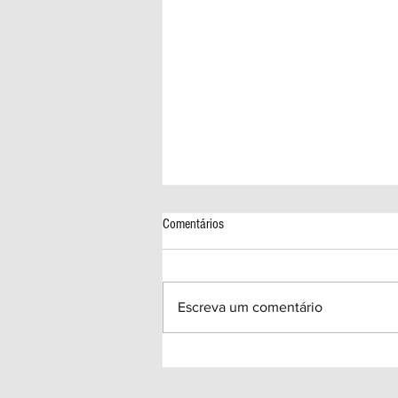
Comentários
Escreva um comentário
Sex Education | A Importância Da
Representatividade De Diferentes
Masculinidades