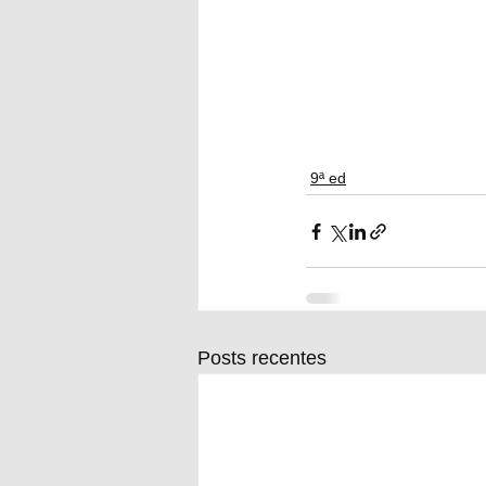
9ª ed
Posts recentes