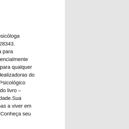
psicóloga 
28343. 
a para 
sencialmente 
para qualquer 
ealizadoras do 
Psicológico 
o livro – 
dade.Sua 
as a viver em 
. Conheça seu 