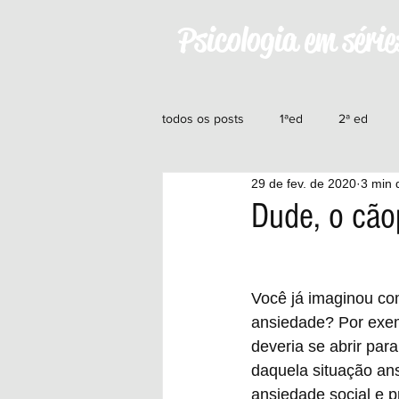
Psicologia em série
todos os posts
1ªed
2ª ed
29 de fev. de 2020
3 min d
11ªed
12ªed
13ªed
1
Dude, o cão
22ªed
23ªed
24ªed
Você já imaginou co
ansiedade? Por exe
deveria se abrir par
daquela situação an
ansiedade social e 