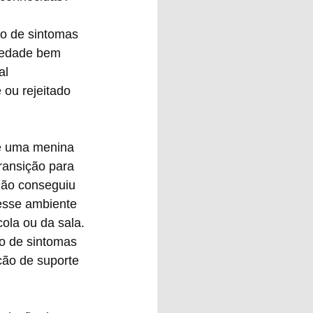
o de sintomas 
iedade bem 
al 
 ou rejeitado 
 e uma menina 
ransição para 
 não conseguiu 
 esse ambiente 
ola ou da sala. 
o de sintomas 
cão de suporte 