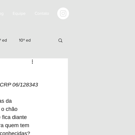
og
Equipe
Contato
ª ed
10ª ed
0ªed
21ªed
, CRP 06/128343
as da 
 o chão 
fica diante 
ara quem tem 
sconhecidas?