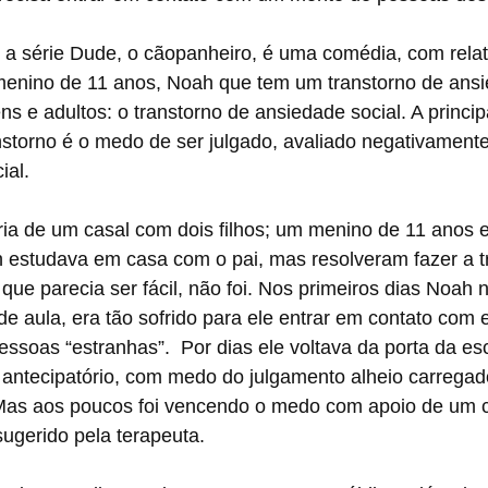
 a série Dude, o cãopanheiro, é uma comédia, com relat
enino de 11 anos, Noah que tem um transtorno de ans
s e adultos: o transtorno de ansiedade social. A princip
anstorno é o medo de ser julgado, avaliado negativamente
ial.
tória de um casal com dois filhos; um menino de 11 anos
h estudava em casa com o pai, mas resolveram fazer a t
 que parecia ser fácil, não foi. Nos primeiros dias Noah
e aula, era tão sofrido para ele entrar em contato com
ssoas “estranhas”.  Por dias ele voltava da porta da esc
 antecipatório, com medo do julgamento alheio carregad
. Mas aos poucos foi vencendo o medo com apoio de um 
ugerido pela terapeuta.