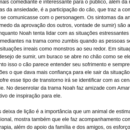
mais comediante e interessante para o público, além da 
s da ansiedade, é a participação do cão, que traz a co
e se comunicasse com o personagem. Os sintomas da an
 medo da aprovação dos outros, vontade de sumir) são 
quanto Noah tenta lidar com as situações estressantes
omediantes na trama como zumbis quando as pessoas s
situações irreais como monstros ao seu redor. Em situa
desejo de sumir, um buraco se abre no chão como se el
nto isso o cão parece entender seu sofrimento e sempre
ões o que dava mais confiança para ele sair da situação
fre esse tipo de transtorno irá se identificar com as cen
ie. No desenrolar da trama Noah faz amizade com Amar
ivo de inspiração para ele.
s deixa de lição é a importância que um animal de esti
cional, mostra também que ele faz acompanhamento co
apia, além do apoio da família e dos amigos, os esforç