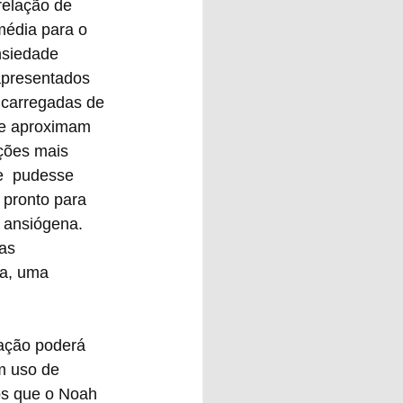
relação de 
média para o 
siedade 
apresentados 
 carregadas de 
e aproximam 
ções mais 
e  pudesse 
 pronto para 
 ansiógena. 
as 
a, uma 
mação poderá 
m uso de 
os que o Noah 