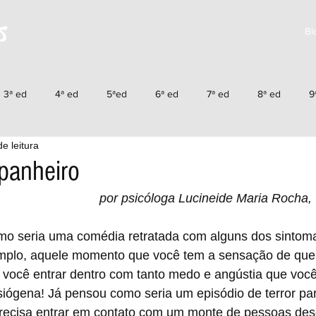
s
Bl
3ª ed
4ª ed
5ªed
6ª ed
7ª ed
8ª ed
9
e leitura
4ªed
15ªed
16ªed
17ªed
18ªed
19ªed
2
panheiro
por psicóloga Lucineide Maria Rocha
25ªed
26ªed
27ªed
28ªed
29ªed
30ªed
mo seria uma comédia retratada com alguns dos sintom
mplo, aquele momento que você tem a sensação de que
a você entrar dentro com tanto medo e angústia que você 
siógena! Já pensou como seria um episódio de terror p
precisa entrar em contato com um monte de pessoas de