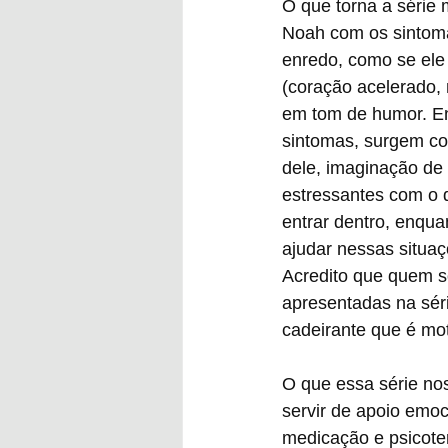
O que torna a série 
Noah com os sintoma
enredo, como se el
(coração acelerado,
em tom de humor. En
sintomas, surgem c
dele, imaginação de 
estressantes com o 
entrar dentro, enqua
ajudar nessas situaç
Acredito que quem so
apresentadas na sér
cadeirante que é mot
O que essa série no
servir de apoio emo
medicação e psicoter