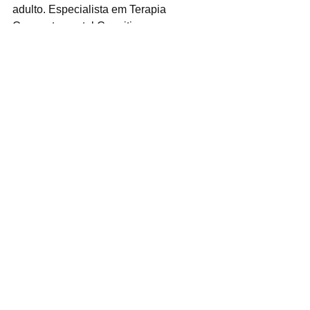
adulto. Especialista em Terapia 
Comportamental Cognitivo e 
Especialista em Desenvolvimento do 
Potencial Humano.
3ª ed
Ver tudo
Posts recentes