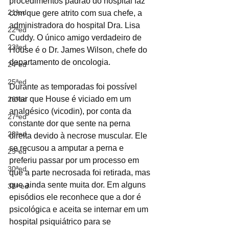
procedimentos padrão do hospital faz 
21ªed
com que gere atrito com sua chefe, a 
administradora do hospital Dra. Lisa 
22ªed
Cuddy. O único amigo verdadeiro de 
23ªed
House é o Dr. James Wilson, chefe do 
departamento de oncologia.
24ªed
25ªed
Durante as temporadas foi possível 
notar que House é viciado em um 
26ªed
analgésico (vicodin), por conta da 
27ªed
constante dor que sente na perna 
28ªed
direita devido à necrose muscular. Ele 
se recusou a amputar a perna e 
29ªed
preferiu passar por um processo em 
30ªed
que a parte necrosada foi retirada, mas 
que ainda sente muita dor. Em alguns 
31ª ed
episódios ele reconhece que a dor é 
psicológica e aceita se internar em um 
hospital psiquiátrico para se 