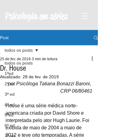
Psicologia em séries
Post
todos os posts
25 de fev. de 2019
3 min de leitura
todos os posts
Dr. House
1ªed
Atualizado:
28 de fev. de 2019
por Psicóloga Tatiana Bonazzi Baroni, 
2ª ed
CRP 06/80461
3ª ed
4ª ed
House é uma série médica norte-
americana criada por David Shore e 
5ªed
interpretada pelo ator Hugh Laurie. Foi 
6ª ed
exibida de maio de 2004 a maio de 
2012 e teve oito temporadas. A série 
7ª ed