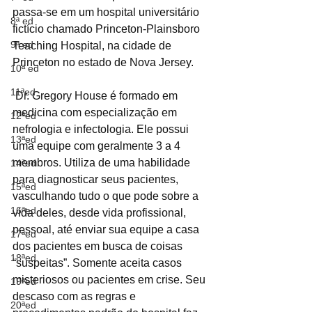
passa-se em um hospital universitário 
8ª ed
fictício chamado Princeton-Plainsboro 
9ª ed
Teaching Hospital, na cidade de 
Princeton no estado de Nova Jersey.
10ª ed
11ªed
 Dr. Gregory House é formado em 
medicina com especialização em 
12ªed
nefrologia e infectologia. Ele possui 
13ªed
uma equipe com geralmente 3 a 4 
membros. Utiliza de uma habilidade 
14ªed
para diagnosticar seus pacientes, 
15ªed
vasculhando tudo o que pode sobre a 
16ªed
vida deles, desde vida profissional, 
pessoal, até enviar sua equipe a casa 
17ªed
dos pacientes em busca de coisas 
18ªed
“suspeitas”. Somente aceita casos 
misteriosos ou pacientes em crise. Seu 
19ªed
descaso com as regras e 
20ªed