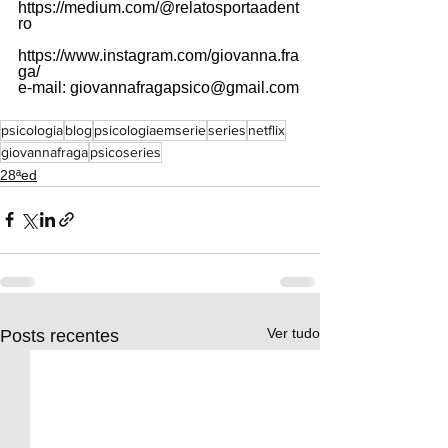
https://medium.com/@relatosportaadent
ro
https://www.instagram.com/giovanna.fra
ga/
e-mail: 
giovannafragapsico@gmail.com
psicologia
blog
psicologiaemserie
series
netflix
giovannafraga
psicoseries
28ªed
Ver tudo
Posts recentes