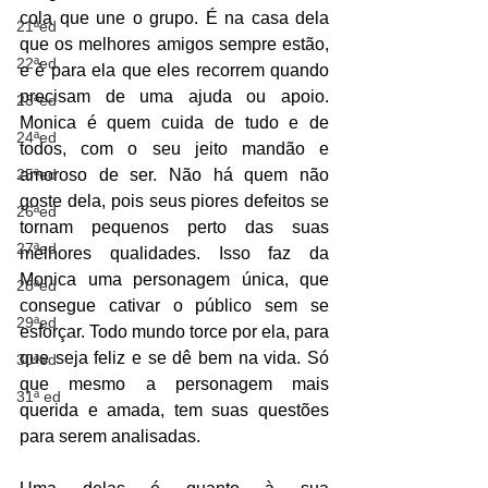
cola que une o grupo. É na casa dela 
21ªed
que os melhores amigos sempre estão, 
22ªed
e é para ela que eles recorrem quando 
precisam de uma ajuda ou apoio. 
23ªed
Monica é quem cuida de tudo e de 
24ªed
todos, com o seu jeito mandão e 
25ªed
amoroso de ser. Não há quem não 
goste dela, pois seus piores defeitos se 
26ªed
tornam pequenos perto das suas 
27ªed
melhores qualidades. Isso faz da 
Monica uma personagem única, que 
28ªed
consegue cativar o público sem se 
29ªed
esforçar. Todo mundo torce por ela, para 
que seja feliz e se dê bem na vida. Só 
30ªed
que mesmo a personagem mais 
31ª ed
querida e amada, tem suas questões 
para serem analisadas. 