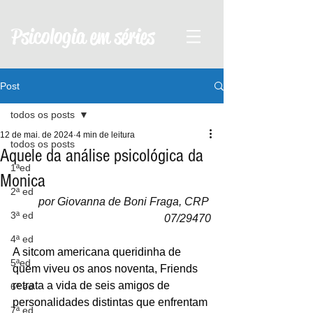
Psicologia em séries
Post
todos os posts
12 de mai. de 2024
4 min de leitura
todos os posts
Aquele da análise psicológica da
1ªed
Monica
2ª ed
por Giovanna de Boni Fraga, CRP 
3ª ed
07/29470
4ª ed
A sitcom americana queridinha de 
5ªed
quem viveu os anos noventa, Friends 
retrata a vida de seis amigos de 
6ª ed
personalidades distintas que enfrentam 
7ª ed