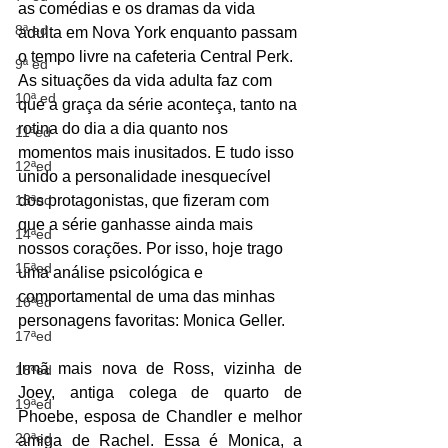
as comédias e os dramas da vida 
8ª ed
adulta em Nova York enquanto passam 
o tempo livre na cafeteria Central Perk. 
9ª ed
As situações da vida adulta faz com 
10ª ed
que a graça da série aconteça, tanto na 
rotina do dia a dia quanto nos 
11ªed
momentos mais inusitados. E tudo isso 
12ªed
unido a personalidade inesquecível 
13ªed
dos protagonistas, que fizeram com 
que a série ganhasse ainda mais 
14ªed
nossos corações. Por isso, hoje trago 
15ªed
uma análise psicológica e 
comportamental de uma das minhas 
16ªed
personagens favoritas: Monica Geller. 
17ªed
Irmã mais nova de Ross, vizinha de 
18ªed
Joey, antiga colega de quarto de 
19ªed
Phoebe, esposa de Chandler e melhor 
20ªed
amiga de Rachel. Essa é Monica, a 