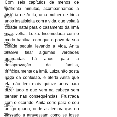
Com seis capítulos de menos de 
8ª ed
quarenta minutos, acompanhamos a 
história de Anita, uma mulher de trinta 
9ª ed
anos insatisfeita com a vida, que volta à 
10ª ed
cidade natal para o casamento da irmã 
mais velha, Luiza. Incomodada com o 
11ªed
modo habitual com que o povo da sua 
12ªed
cidade seguia levando a vida, Anita 
13ªed
resolve falar algumas verdades 
guardadas há anos para a 
14ªed
desaprovação da família, 
15ªed
principalmente da irmã. Luiza não gosta 
nada da confusão, e alerta Anita que 
16ªed
ela não tem mais quinze anos para 
17ªed
dizer tudo o que vem na cabeça sem 
pensar nas consequências. Frustrada 
18ªed
com o ocorrido, Anita corre para o seu 
19ªed
antigo quarto, onde as lembranças do 
20ªed
passado a atravessam como se fosse 