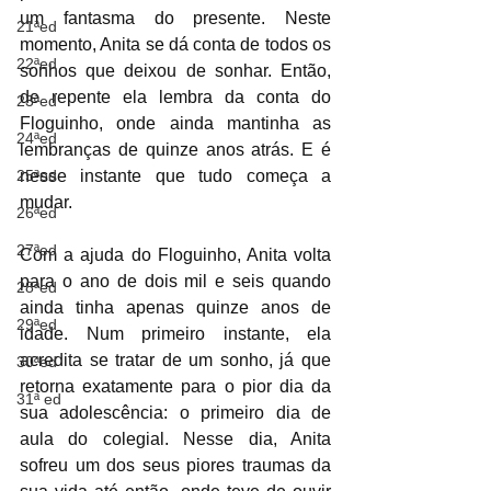
um fantasma do presente. Neste 
21ªed
momento, Anita se dá conta de todos os 
22ªed
sonhos que deixou de sonhar. Então, 
de repente ela lembra da conta do 
23ªed
Floguinho, onde ainda mantinha as 
24ªed
lembranças de quinze anos atrás. E é 
25ªed
nesse instante que tudo começa a 
mudar. 
26ªed
27ªed
Com a ajuda do Floguinho, Anita volta 
para o ano de dois mil e seis quando 
28ªed
ainda tinha apenas quinze anos de 
29ªed
idade. Num primeiro instante, ela 
acredita se tratar de um sonho, já que 
30ªed
retorna exatamente para o pior dia da 
31ª ed
sua adolescência: o primeiro dia de 
aula do colegial. Nesse dia, Anita 
sofreu um dos seus piores traumas da 