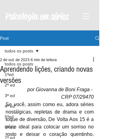
Psicologia em séries
Post
todos os posts
2 de out. de 2023
6 min de leitura
todos os posts
Aprendendo lições, criando novas
1ªed
versões
2ª ed
por Giovanna de Boni Fraga - 
3ª ed
CRP 07/29470
Se você, assim como eu, adora séries 
4ª ed
nostálgicas, repletas de drama e com 
5ªed
toque de diversão, De Volta Aos 15 é a 
série ideal para colocar um sorriso no 
6ª ed
rosto e deixar o coração quentinho. 
7ª ed