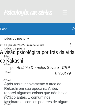
Psicologia em séries
Post
todos os posts
20 de jan. de 2022
3 min de leitura
todos os posts
A visão psicológica por trás da vida
1ªed
de Kakashi
2ª ed
por 
Andréia Dorneles Severo - CRP 
3ª ed
07/30479
4ª ed
Após assistir novamente o arco do 
5ªed
Kakashi em sua época na Anbu, 
reparei algumas coisas que não havia 
6ª ed
notado antes. É comum nos 
fascinarmos com os poderes de algum 
7ª ed