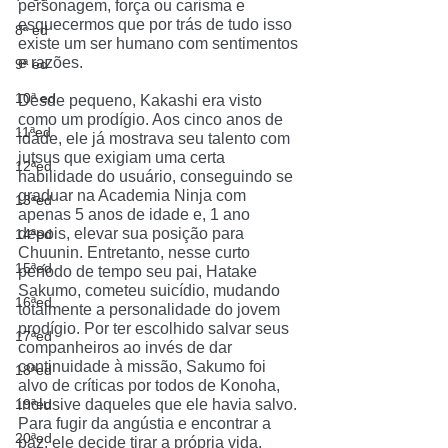
personagem, força ou carisma e 
esquecermos que por trás de tudo isso 
8ª ed
existe um ser humano com sentimentos 
e razões.
9ª ed
10ª ed
Desde pequeno, Kakashi era visto 
como um prodígio. Aos cinco anos de 
11ªed
idade, ele já mostrava seu talento com 
jutsus que exigiam uma certa 
12ªed
habilidade do usuário, conseguindo se 
graduar na Academia Ninja com 
13ªed
apenas 5 anos de idade e, 1 ano 
depois, elevar sua posição para 
14ªed
Chuunin. Entretanto, nesse curto 
15ªed
período de tempo seu pai, Hatake 
Sakumo, cometeu suicídio, mudando 
16ªed
totalmente a personalidade do jovem 
prodígio. Por ter escolhido salvar seus 
17ªed
companheiros ao invés de dar 
continuidade à missão, Sakumo foi 
18ªed
alvo de críticas por todos de Konoha, 
19ªed
inclusive daqueles que ele havia salvo. 
Para fugir da angústia e encontrar a 
20ªed
paz, ele decide tirar a própria vida. 