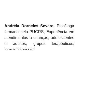
Andréia Dorneles Severo
, Psicóloga 
formada pela PUCRS, Experiência em 
atendimentos a crianças, adolescentes 
e adultos, grupos terapêuticos, 
formação pessoal.
Cursos em Especialidades Médicas 
pelo HCPA, Competências 
Profissionais, Emocionais e 
Tecnológicas para Tempos de 
Mudanças pela PUCRS.
psicologia
blog
psicologiaemserie
series
netflix
19ªed