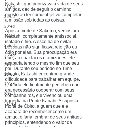
Kakashi, que priorizava a vida de seus 
21ªed
amigos, decide seguir o caminho 
oposto ao ter como objetivo completar 
22ªed
a missão sob todas as coisas.
23ªed
Após a morte de Sakumo, vemos um 
24ªed
Kakashi completamente antissocial, 
isolado e frio. A escolha de evitar 
25ªed
pessoas não significava rejeição ou 
ódio por elas. Sua preocupação era 
26ªed
que, ao criar laços e amizades, ele 
acabaria tendo o mesmo fim que seu 
27ªed
pai. Durante seu período no Time 
Minato, Kakashi encontrou grande 
28ªed
dificuldade para trabalhar em equipe. 
29ªed
Quando ele finalmente percebeu que 
era necessário cooperar com seus 
30ªed
companheiros, ele vivenciou uma 
tragédia na Ponte Kanabi. A suposta 
31ª ed
morte de Óbito, alguém que ele 
acabara de reconhecer como um 
amigo, o faria lembrar de seus antigos 
princípios, entendendo o valor da 