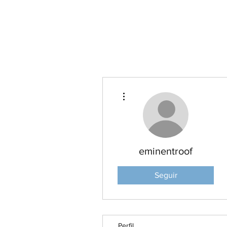
Psicologia em série
Mais ações
eminentroof
Seguir
Perfil