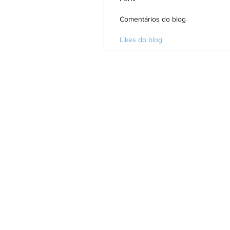
Comentários do blog
Likes do blog
Blog escrito por psicólogas e psicólogo
O conteúdo apresentado nos textos, a
séries, são exclusivas de seus autore
os profissionais.