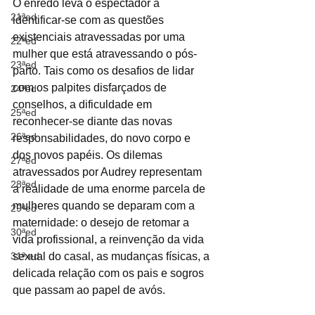
O enredo leva o espectador a 
21ªed
identificar-se com as questões 
existenciais atravessadas por uma 
22ªed
mulher que está atravessando o pós-
23ªed
parto. Tais como os desafios de lidar 
com os palpites disfarçados de 
24ªed
conselhos, a dificuldade em 
25ªed
reconhecer-se diante das novas 
26ªed
responsabilidades, do novo corpo e 
dos novos papéis. Os dilemas 
27ªed
atravessados por Audrey representam 
28ªed
a realidade de uma enorme parcela de 
mulheres quando se deparam com a 
29ªed
maternidade: o desejo de retomar a 
30ªed
vida profissional, a reinvenção da vida 
31ª ed
sexual do casal, as mudanças físicas, a 
delicada relação com os pais e sogros 
que passam ao papel de avós. 