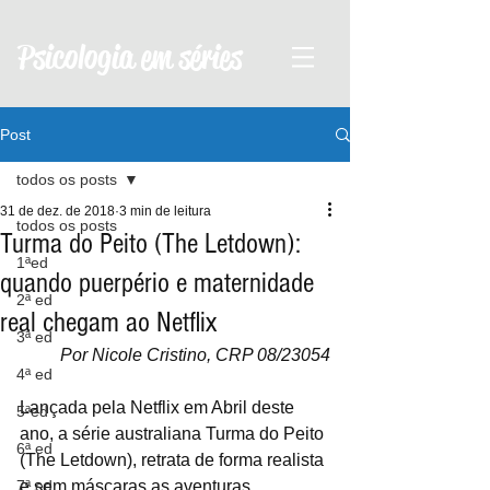
Psicologia em séries
Post
todos os posts
31 de dez. de 2018
3 min de leitura
todos os posts
Turma do Peito (The Letdown):
1ªed
quando puerpério e maternidade
2ª ed
real chegam ao Netflix
3ª ed
Por Nicole Cristino, CRP 08/23054
4ª ed
Lançada pela Netflix em Abril deste 
5ªed
ano, a série australiana Turma do Peito 
6ª ed
(The Letdown), retrata de forma realista 
7ª ed
e sem máscaras as aventuras 