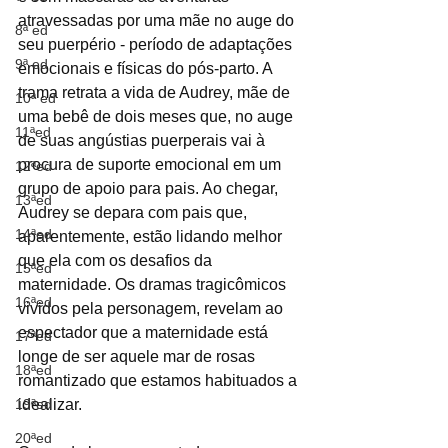
atravessadas por uma mãe no auge do 
8ª ed
seu puerpério - período de adaptações 
9ª ed
emocionais e físicas do pós-parto. A 
trama retrata a vida de Audrey, mãe de 
10ª ed
uma bebê de dois meses que, no auge 
11ªed
de suas angústias puerperais vai à 
procura de suporte emocional em um 
12ªed
grupo de apoio para pais. Ao chegar, 
13ªed
Audrey se depara com pais que, 
14ªed
aparentemente, estão lidando melhor 
que ela com os desafios da 
15ªed
maternidade. Os dramas tragicômicos 
16ªed
vividos pela personagem, revelam ao 
espectador que a maternidade está 
17ªed
longe de ser aquele mar de rosas 
18ªed
romantizado que estamos habituados a 
19ªed
idealizar. 
20ªed