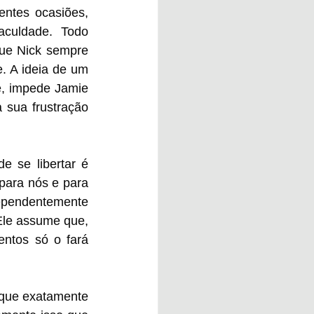
ntes ocasiões, 
culdade. Todo 
ue Nick sempre 
. A ideia de um 
, impede Jamie 
sua frustração 
 se libertar é 
ara nós e para 
ependentemente 
Ele assume que, 
ntos só o fará 
 que exatamente 