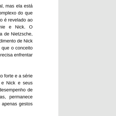
, mas ela está 
omplexo do que 
o é revelado ao 
ie e Nick. O 
a de Nietzsche, 
imento de Nick 
 que o conceito 
ecisa enfrentar 
forte e a série 
e Nick e seus 
 desempenho de 
s, permanece 
o apenas gestos 