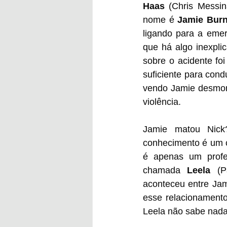
Haas
 (Chris Messi
nome é 
Jamie Bur
ligando para a eme
que há algo inexpli
sobre o acidente fo
suficiente para con
vendo Jamie desmoro
violência. 
Jamie matou Nick?
conhecimento é um c
é apenas um profe
chamada
 Leela
 (P
aconteceu entre Jam
esse relacionamento
Leela não sabe nada