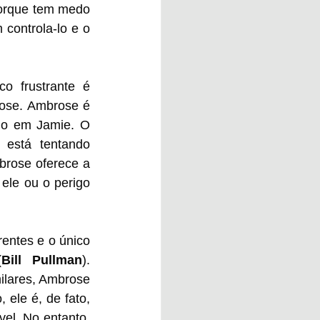
porque tem medo 
controla-lo e o 
 frustrante é 
ose. Ambrose é 
o em Jamie. O 
está tentando 
rose oferece a 
le ou o perigo 
entes e o único 
(
Bill Pullman
). 
lares, Ambrose 
ele é, de fato, 
el. No entanto, 