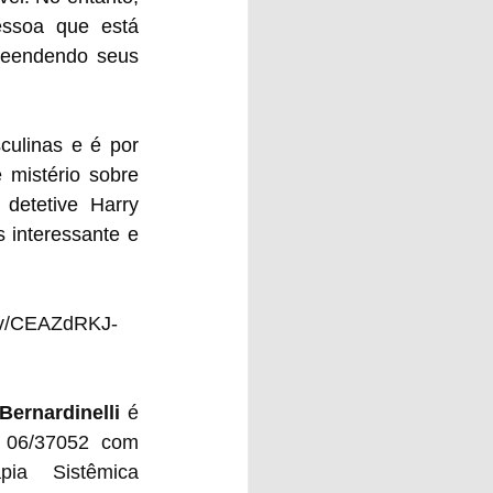
ssoa que está 
reendendo seus 
ulinas e é por 
mistério sobre 
etetive Harry 
 interessante e 
/tv/CEAZdRKJ-
Bernardinelli
 é 
 06/37052 com 
ia Sistêmica 