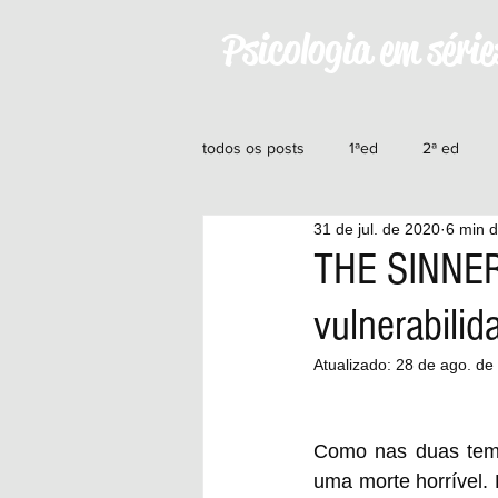
Psicologia em série
todos os posts
1ªed
2ª ed
31 de jul. de 2020
6 min d
11ªed
12ªed
13ªed
1
THE SINNER 
vulnerabili
22ªed
23ªed
24ªed
Atualizado:
28 de ago. de
Como nas duas temp
uma morte horrível.