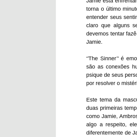
Jamie está enfrenta
torna o último minu
entender seus sentim
claro que alguns se
devemos tentar fazê
Jamie.
‘'The Sinner’' é em
são as conexões hu
psique de seus perso
por resolver o misté
Este tema da mascu
duas primeiras temp
como Jamie, Ambrose
algo a respeito, el
diferentemente de J