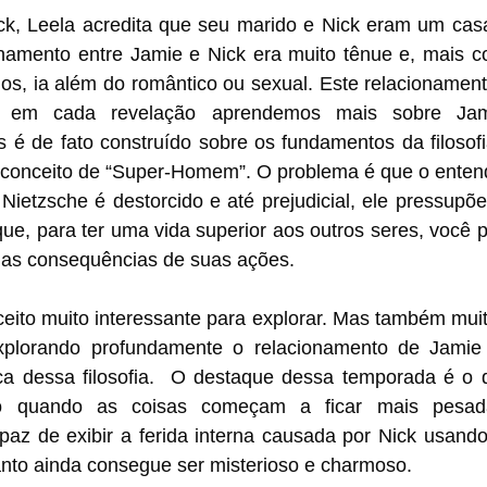
, Leela acredita que seu marido e Nick eram um casal
namento entre Jamie e Nick era muito tênue e, mais c
os, ia além do romântico ou sexual. Este relacionament
 em cada revelação aprendemos mais sobre Jam
 é de fato construído sobre os fundamentos da filosofi
 conceito de “Super-Homem”. O problema é que o entend
Nietzsche é destorcido e até prejudicial, ele pressupõe
que, para ter uma vida superior aos outros seres, você pr
 as consequências de suas ações. 
ito muito interessante para explorar. Mas também muito 
plorando profundamente o relacionamento de Jamie 
ca dessa filosofia.  O destaque dessa temporada é o
 quando as coisas começam a ficar mais pesada
apaz de exibir a ferida interna causada por Nick usand
anto ainda consegue ser misterioso e charmoso. 