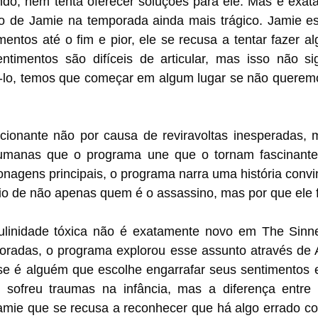
ndo, nem tenta oferecer soluções para ele. Mas é exata
to de Jamie na temporada ainda mais trágico. Jamie est
entos até o fim e pior, ele se recusa a tentar fazer alg
ntimentos são difíceis de articular, mas isso não sig
-lo, temos que começar em algum lugar se não querem
ocionante não por causa de reviravoltas inesperadas, m
manas que o programa une que o tornam fascinante. 
nagens principais, o programa narra uma história convin
rio de não apenas quem é o assassino, mas por que ele f
linidade tóxica não é exatamente novo em The Sinner
oradas, o programa explorou esse assunto através de 
 é alguém que escolhe engarrafar seus sentimentos e
e sofreu traumas na infância, mas a diferença entre 
amie que se recusa a reconhecer que há algo errado co