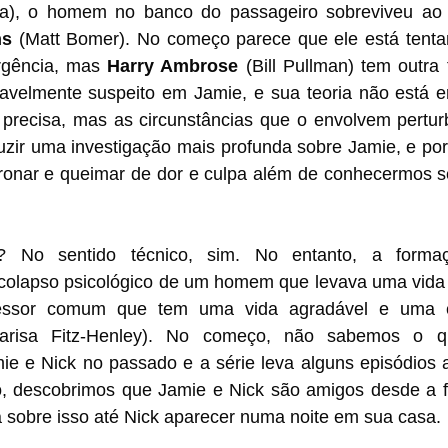
na), o homem no banco do passageiro sobreviveu ao 
ns
 (Matt Bomer). No começo parece que ele está tentan
rgência, mas 
Harry Ambrose 
(Bill Pullman) tem outra 
cavelmente suspeito em Jamie, e sua teoria não está er
i precisa, mas as circunstâncias que o envolvem pertu
duzir uma investigação mais profunda sobre Jamie, e po
nar e queimar de dor e culpa além de conhecermos seu
 No sentido técnico, sim. No entanto, a formaç
olapso psicológico de um homem que levava uma vida o
ssor comum que tem uma vida agradável e uma es
arisa Fitz-Henley). No começo, não sabemos o q
ie e Nick no passado e a série leva alguns episódios a
, descobrimos que Jamie e Nick são amigos desde a f
 sobre isso até Nick aparecer numa noite em sua casa.