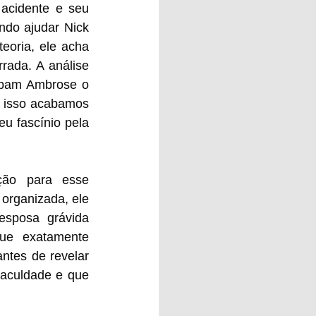
acidente e seu 
do ajudar Nick 
teoria, ele acha 
rada. A análise 
rbam Ambrose o 
r isso acabamos 
 fascínio pela 
ão para esse 
rganizada, ele 
posa grávida 
ue exatamente 
ntes de revelar 
aculdade e que 