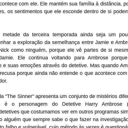
acontece com ele. Ele mantém sua família à distância, 
es, os sentimentos que ele esconde dentro de si podem 
metade da terceira temporada ainda seja um pouco
unhar a exploração da semelhança entre Jamie e Ambr
Nick como ninguém, porque ele vê partes de si mesm
amie. Ele continua voltando para Ambrose porque 
 e suas emoções através do detetive. Mas quando Amb
 recusa porque ainda não entende o que acontece com e
dor. 
 "The Sinner" apresenta um conjunto de mistérios difer
o é o personagem do Detetive Harry Ambrose 
detetives que costumamos ver em outros programas simi
o alguém que sempre sabe o que fazer na investigação, 
 falho e vulnerável, cujo método às vezes é questionáv