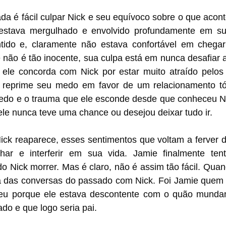
da é fácil culpar Nick e seu equívoco sobre o que acon
stava mergulhado e envolvido profundamente em sua
tido e, claramente não estava confortável em chegar
e não é tão inocente, sua culpa está em nunca desafiar a
 ele concorda com Nick por estar muito atraído pelos 
e reprime seu medo em favor de um relacionamento t
edo e o trauma que ele esconde desde que conheceu Nic
ele nunca teve uma chance ou desejou deixar tudo ir. 
ck reaparece, esses sentimentos que voltam a ferver de
ar e interferir em sua vida. Jamie finalmente tent
o Nick morrer. Mas é claro, não é assim tão fácil. Quan
a das conversas do passado com Nick. Foi Jamie quem c
eu porque ele estava descontente com o quão mundan
do e que logo seria pai. 