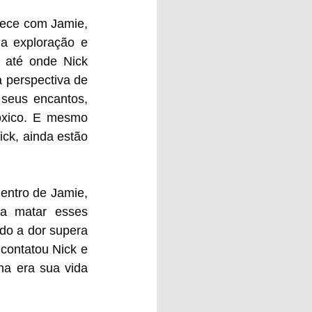
tece com Jamie, 
 exploração e 
 até onde Nick 
 perspectiva de 
seus encantos, 
óxico. E mesmo 
k, ainda estão 
ntro de Jamie, 
a matar esses 
do a dor supera 
ontatou Nick e 
a era sua vida 