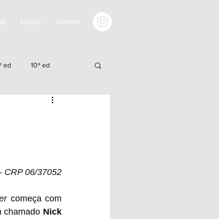
og
Equipe
Contato
ª ed
10ª ed
0ªed
21ªed
 – CRP 06/37052
er
 começa com 
em chamado 
Nick 