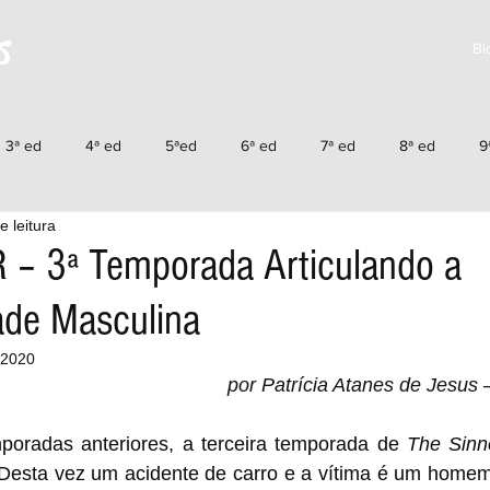
s
Bl
3ª ed
4ª ed
5ªed
6ª ed
7ª ed
8ª ed
9
e leitura
4ªed
15ªed
16ªed
17ªed
18ªed
19ªed
2
– 3ª Temporada Articulando a
dade Masculina
25ªed
26ªed
27ªed
28ªed
29ªed
30ªed
 2020
por Patrícia Atanes de Jesus
oradas anteriores, a terceira temporada de 
The Sinn
 Desta vez um acidente de carro e a vítima é um hom