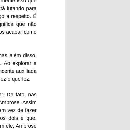
mente isso que 
á lutando para 
o a respeito. É 
nifica que não 
os acabar como 
as além disso, 
Ao explorar a 
cente auxiliada 
ez o que fez.
. De fato, nas 
Ambrose. Assim 
m vez de fazer 
os dois é que, 
m ele, Ambrose 