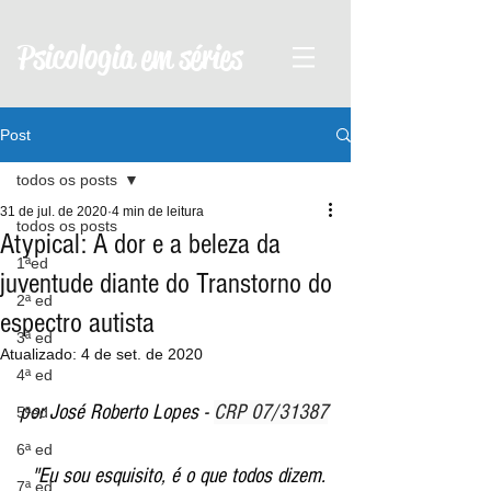
Psicologia em séries
Post
todos os posts
31 de jul. de 2020
4 min de leitura
todos os posts
Atypical: A dor e a beleza da
1ªed
juventude diante do Transtorno do
2ª ed
espectro autista
3ª ed
Atualizado:
4 de set. de 2020
4ª ed
por José Roberto Lopes - 
CRP 07/31387
5ªed
6ª ed
"Eu sou esquisito, é o que todos dizem. 
7ª ed