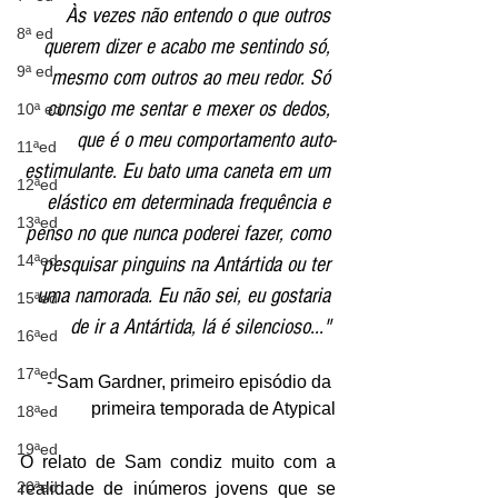
Às vezes não entendo o que outros 
8ª ed
querem dizer e acabo me sentindo só, 
9ª ed
mesmo com outros ao meu redor. Só 
consigo me sentar e mexer os dedos, 
10ª ed
que é o meu comportamento auto-
11ªed
estimulante. Eu bato uma caneta em um 
12ªed
elástico em determinada frequência e 
13ªed
penso no que nunca poderei fazer, como 
14ªed
pesquisar pinguins na Antártida ou ter 
uma namorada. Eu não sei, eu gostaria 
15ªed
de ir a Antártida, lá é silencioso..." 
16ªed
17ªed
- Sam Gardner, primeiro episódio da 
primeira temporada de Atypical
18ªed
19ªed
O relato de Sam condiz muito com a 
20ªed
realidade de inúmeros jovens que se 