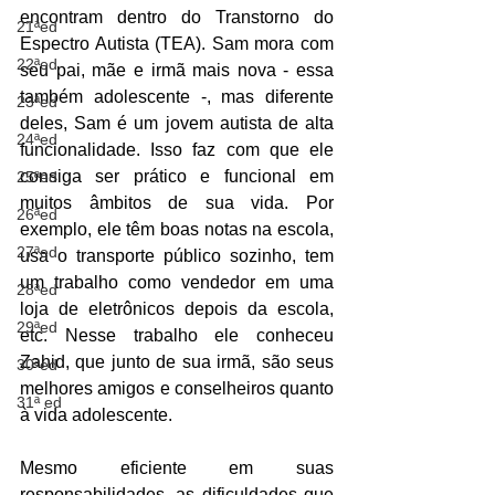
encontram dentro do Transtorno do 
21ªed
Espectro Autista (TEA). Sam mora com 
22ªed
seu pai, mãe e irmã mais nova - essa 
também adolescente -, mas diferente 
23ªed
deles, Sam é um jovem autista de alta 
24ªed
funcionalidade. Isso faz com que ele 
consiga ser prático e funcional em 
25ªed
muitos âmbitos de sua vida. Por 
26ªed
exemplo, ele têm boas notas na escola, 
27ªed
usa o transporte público sozinho, tem 
um trabalho como vendedor em uma 
28ªed
loja de eletrônicos depois da escola, 
29ªed
etc. Nesse trabalho ele conheceu 
Zahid, que junto de sua irmã, são seus 
30ªed
melhores amigos e conselheiros quanto 
31ª ed
à vida adolescente. 
Mesmo eficiente em suas 
responsabilidades, as dificuldades que 