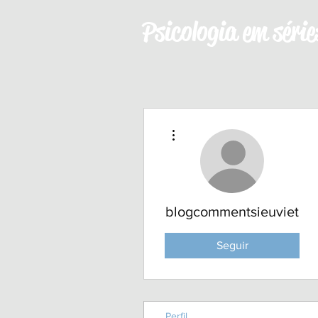
Psicologia em série
Mais ações
blogcommentsieuviet
Seguir
Perfil