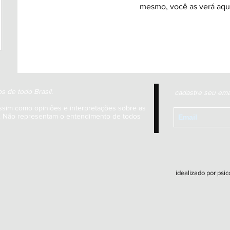
mesmo, você as verá aqu
s de todo Brasil.
cadastre seu ema
ssim como opiniões e interpretações sobre as
s. Não representam o entendimento de todos
idealizado por psi