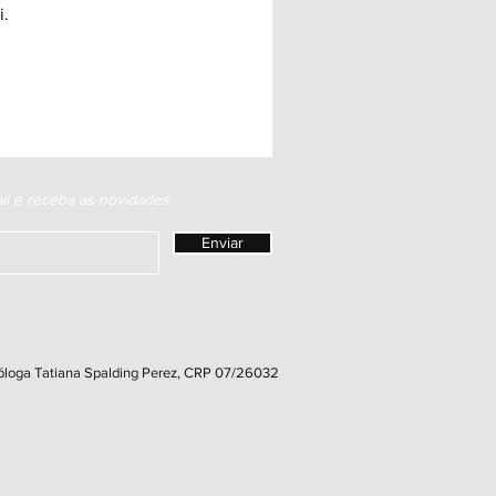
i.
il e receba as novidades
Enviar
cóloga Tatiana Spalding Perez, CRP 07/26032