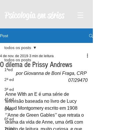
Psicologia em séries
Post
todos os posts
4 de nov. de 2019
3 min de leitura
todos os posts
O dilema de Prissy Andrews
1ªed
por Giovanna de Boni Fraga, CRP 
2ª ed
07/29470
3ª ed
Anne WIth an E é uma série de 
4ª ed
televisão baseada no livro de Lucy 
Maud Montgomery escrito em 1908 
5ªed
‘’Anne de Green Gables’’ que retrata o 
6ª ed
drama da vida de Anne, uma órfã com 
7ª ed
hábito de leitura, muito curiosa, e que 