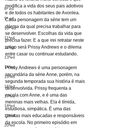
modifica a vida dos seus pais adotivos 
8ª ed
e de todos os habitantes de Avonlea. 
9ª ed
Cada personagem da série tem um 
dilema da qual precisa trabalhar para 
10ª ed
se desenvolver. Escolhas da vida que 
11ªed
precisa fazer. E a que irei retratar neste 
artigo será Prissy Andrews e o dilema 
12ªed
entre casar ou continuar estudando. 
13ªed
14ªed
Prissy Andrews é uma personagem 
secundária da série Anne, porém, na 
15ªed
segunda temporada sua história é mais 
16ªed
desenvolvida. Prissy frequenta a 
escola com Anne, e é uma das 
17ªed
meninas mais velhas. Ela é tímida, 
18ªed
estudiosa, simpática. É uma das 
19ªed
garotas mais educadas e responsáveis 
da escola. No primeiro episódio em 
20ªed