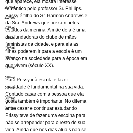
que aparece, ela mostra interesse 
21ªed
romântico pelo professor Sr. Phillips. 
Prissy é filha do Sr. Harmon Andrews e 
22ªed
da Sra. Andrews que prezam pelos 
23ªed
estudos da menina. A mãe dela é uma 
das fundadoras do clube de mães 
24ªed
feministas da cidade, e para ela as 
25ªed
filhas poderem ir para a escola é um 
26ªed
avanço na sociedade para a época em 
que vivem (século XX). 
27ªed
28ªed
Para Prissy ir à escola e fazer 
faculdade é fundamental na sua vida. 
29ªed
Contudo casar com a pessoa que ela 
30ªed
gosta também é importante. No dilema 
31ª ed
entre casar e continuar estudando 
Prissy teve de fazer uma escolha para 
não se arrepender para o resto de sua 
vida. Ainda que nos dias atuais não se 