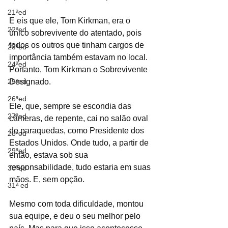
21ªed
E eis que ele, Tom Kirkman, era o 
22ªed
único sobrevivente do atentado, pois 
todos os outros que tinham cargos de 
23ªed
importância também estavam no local. 
24ªed
Portanto, Tom Kirkman o Sobrevivente 
25ªed
Designado.
26ªed
Ele, que, sempre se escondia das 
27ªed
câmeras, de repente, cai no salão oval 
de paraquedas, como Presidente dos 
28ªed
Estados Unidos. Onde tudo, a partir de 
29ªed
então, estava sob sua 
responsabilidade, tudo estaria em suas 
30ªed
mãos. E, sem opção.
31ª ed
Mesmo com toda dificuldade, montou 
sua equipe, e deu o seu melhor pelo 