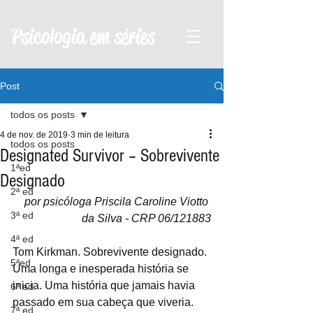
Psicologia em séries
Post
todos os posts
4 de nov. de 2019
3 min de leitura
todos os posts
Designated Survivor – Sobrevivente
1ªed
Designado
2ª ed
por psicóloga Priscila Caroline Viotto 
3ª ed
da Silva - CRP 06/121883
4ª ed
Tom Kirkman. Sobrevivente designado. 
5ªed
Uma longa e inesperada história se 
inicia. Uma história que jamais havia 
6ª ed
passado em sua cabeça que viveria.
7ª ed