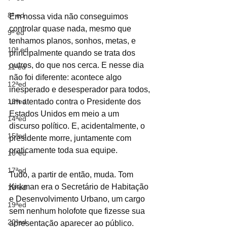
8ª ed
Em nossa vida não conseguimos 
controlar quase nada, mesmo que 
9ª ed
tenhamos planos, sonhos, metas, e 
10ª ed
principalmente quando se trata dos 
outros, do que nos cerca. E nesse dia 
11ªed
não foi diferente: acontece algo 
12ªed
inesperado e desesperador para todos, 
13ªed
um atentado contra o Presidente dos 
Estados Unidos em meio a um 
14ªed
discurso político. E, acidentalmente, o 
15ªed
presidente morre, juntamente com 
praticamente toda sua equipe. 
16ªed
17ªed
Tudo, a partir de então, muda. Tom 
Kirkman era o Secretário de Habitação 
18ªed
e Desenvolvimento Urbano, um cargo 
19ªed
sem nenhum holofote que fizesse sua 
20ªed
apresentação aparecer ao público. 